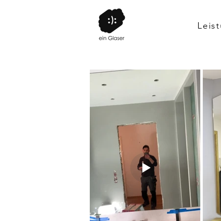
Leis
ges Element in
ten nicht nur
chkeit, sich
können auch
e optisch zu
s Licht zu