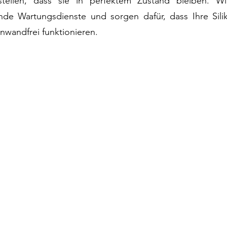
ustellen, dass sie in perfektem Zustand bleiben. Wi
nde Wartungsdienste und sorgen dafür, dass Ihre Sili
nwandfrei funktionieren.
©2026 ein Glaser
|
Impressum
Datenschutz