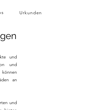
os
Urkunden
ugen
ekte und
ion und
g können
häden an
arten und