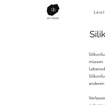
Leis
Sil
Silikon
müssen
Lebensd
Silikon
anderen 
Verlasse