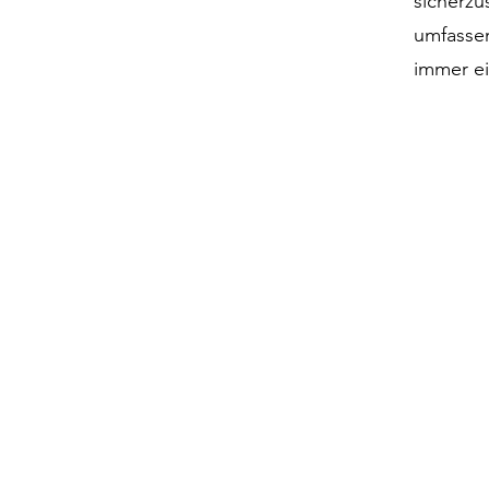
sicherz
umfasse
immer ei