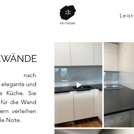
Leis
KWÄNDE
ände nach
 elegante und
e Küche. Sie
 für die Wand
ern verleihen
le Note.