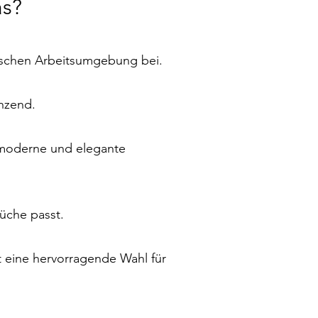
as?
enischen Arbeitsumgebung bei.
änzend.
ne moderne und elegante
üche passt.
t eine hervorragende Wahl für